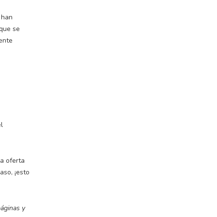
 han
que se
ente
l
a oferta
aso, ¡esto
áginas y