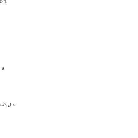
020.
s a
rá?, ¿le…