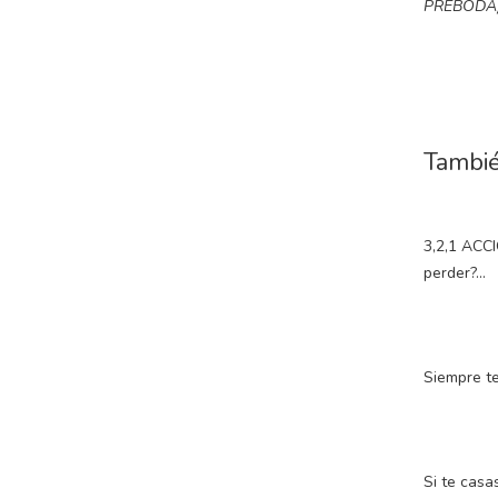
PREBODA) O
Tambié
3,2,1 ACCI
perder?…
Siempre te
Si te casa