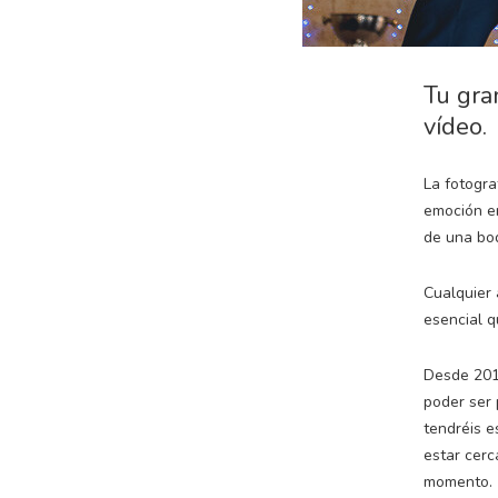
Tu gra
vídeo.
La fotogra
emoción en
de una bod
Cualquier 
esencial q
Desde 20
poder ser 
tendréis e
estar cerc
momento.