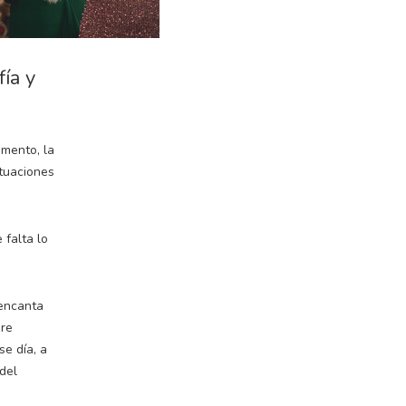
ía y
omento, la
ituaciones
 falta lo
 encanta
pre
se día, a
del