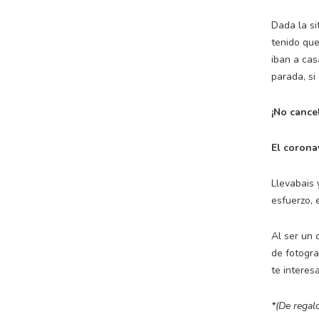
Dada la si
tenido que
iban a cas
parada, si
¡No cancel
El corona
Llevabais 
esfuerzo, 
Al ser un 
de fotogra
te interesa
*(De regal